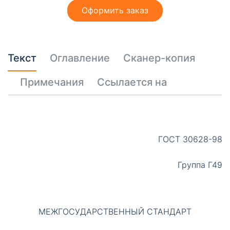
т
Оформить заказ
ы
Текст
Оглавление
Сканер-копия
Примечания
Ссылается на
Необходимые
Эти файлы cookie
необязательны.
ГОСТ 30628-98
Они необходимы
для
Группа Г49
функционирования
веб-сайта.
МЕЖГОСУДАРСТВЕННЫЙ СТАНДАРТ