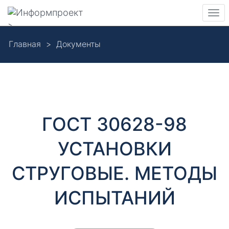
Навигация
Пер
>
нав
Skip
Главная
Документы
to
Д
main
content
о
к
ГОСТ 30628-98
у
УСТАНОВКИ
м
СТРУГОВЫЕ. МЕТОДЫ
е
ИСПЫТАНИЙ
н