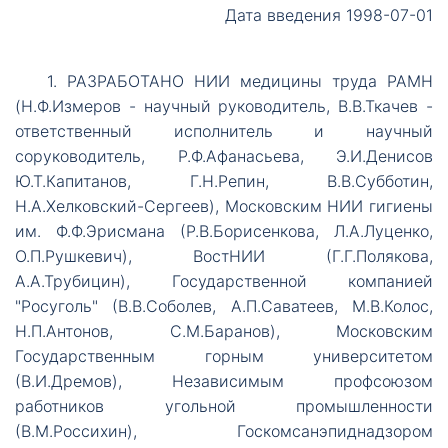
Дата введения 1998-07-01
1.
РАЗРАБОТАНО НИИ медицины труда РАМН
(Н.Ф.Измеров - научный руководитель, В.В.Ткачев -
ответственный исполнитель и научный
соруководитель, Р.Ф.Афанасьева, Э.И.Денисов
Ю.Т.Капитанов, Г.Н.Репин, В.В.Субботин,
Н.А.Хелковский-Сергеев), Московским НИИ гигиены
им. Ф.Ф.Эрисмана (Р.В.Борисенкова, Л.А.Луценко,
О.П.Рушкевич), ВостНИИ (Г.Г.Полякова,
А.А.Трубицин), Государственной компанией
"Росуголь" (В.В.Соболев, А.П.Саватеев, М.В.Колос,
Н.П.Антонов, С.М.Баранов), Московским
Государственным горным университетом
(В.И.Дремов), Независимым профсоюзом
работников угольной промышленности
(В.М.Россихин), Госкомсанэпиднадзором