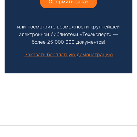
Оформить заказ
или посмотрите возможности крупнейшей
электронной библиотеки «Техэксперт» —
более 25 000 000 документов!
Заказать бесплатную демонстрацию
Боковая
панель
Подвал