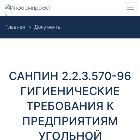
Навигация
Пер
>
нав
Skip
Главная
Документы
to
Д
main
content
о
к
САНПИН 2.2.3.570-96
у
ГИГИЕНИЧЕСКИЕ
м
ТРЕБОВАНИЯ К
е
ПРЕДПРИЯТИЯМ
н
УГОЛЬНОЙ