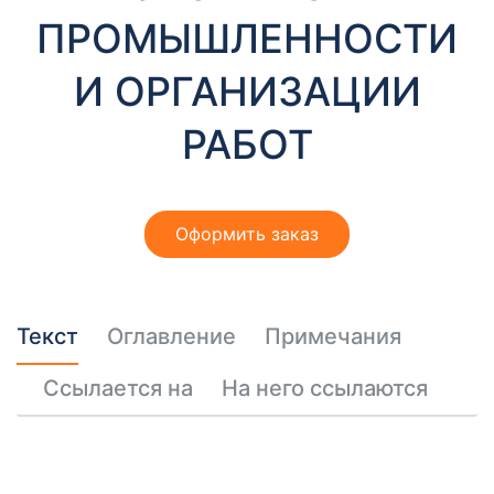
т
ПРОМЫШЛЕННОСТИ
ы
И ОРГАНИЗАЦИИ
РАБОТ
Оформить заказ
Необходимые
Эти файлы cookie
необязательны.
Они необходимы
Текст
Оглавление
Примечания
для
функционирования
веб-сайта.
Ссылается на
На него ссылаются