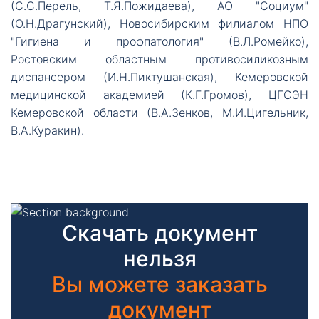
(С.С.Перель, Т.Я.Пожидаева), АО "Социум"
(О.Н.Драгунский), Новосибирским филиалом НПО
"Гигиена и профпатология" (В.Л.Ромейко),
Ростовским областным противосиликозным
диспансером (И.Н.Пиктушанская), Кемеровской
медицинской академией (К.Г.Громов), ЦГСЭН
Кемеровской области (В.А.Зенков, М.И.Цигельник,
В.А.Куракин).
Скачать документ
нельзя
Вы можете заказать
документ