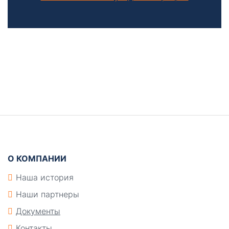
Боковая
панель
Подвал
О КОМПАНИИ
Наша история
Наши партнеры
Документы
Контакты