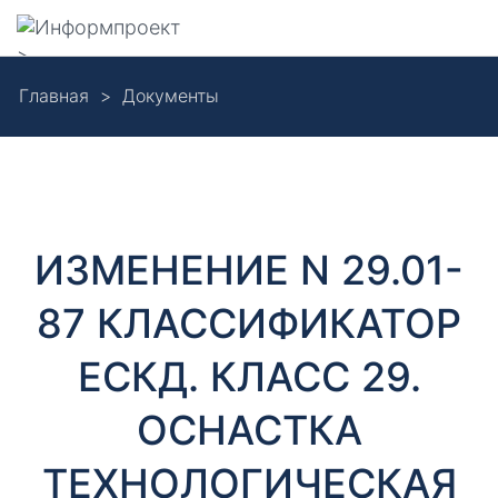
Навигация
>
Skip
Главная
Документы
to
Д
main
content
о
к
ИЗМЕНЕНИЕ N 29.01-
у
87 КЛАССИФИКАТОР
м
ЕСКД. КЛАСС 29.
е
ОСНАСТКА
н
ТЕХНОЛОГИЧЕСКАЯ