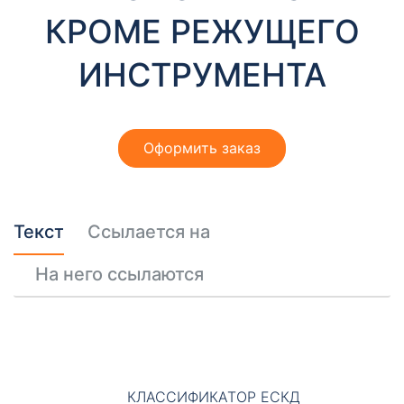
т
КРОМЕ РЕЖУЩЕГО
ы
ИНСТРУМЕНТА
Оформить заказ
Необходимые
Эти файлы cookie
Текст
Ссылается на
необязательны.
Они необходимы
На него ссылаются
для
функционирования
веб-сайта.
КЛАССИФИКАТОР ЕСКД