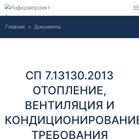
Навигация
>
Skip
Главная
Документы
to
Д
main
content
о
к
СП 7.13130.2013
у
ОТОПЛЕНИЕ,
м
ВЕНТИЛЯЦИЯ И
е
КОНДИЦИОНИРОВАНИЕ
н
ТРЕБОВАНИЯ