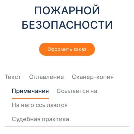
т
ПОЖАРНОЙ
ы
БЕЗОПАСНОСТИ
Оформить заказ
Необходимые
Эти файлы cookie
Текст
Оглавление
Сканер-копия
необязательны.
Они необходимы
Примечания
Ссылается на
для
функционирования
веб-сайта.
На него ссылаются
Судебная практика