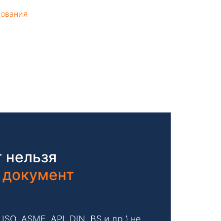
дования
 нельзя
 документ
O, ASME, API, DIN, BS и др.) не