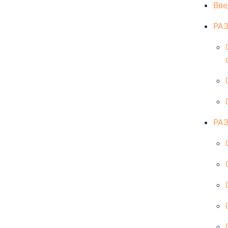
Вве
РА
РА