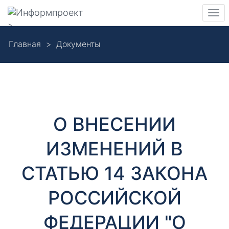
Навигация
Пер
>
нав
Skip
Главная
Документы
to
Д
main
content
о
к
О ВНЕСЕНИИ
у
ИЗМЕНЕНИЙ В
м
СТАТЬЮ 14 ЗАКОНА
е
РОССИЙСКОЙ
н
ФЕДЕРАЦИИ "О