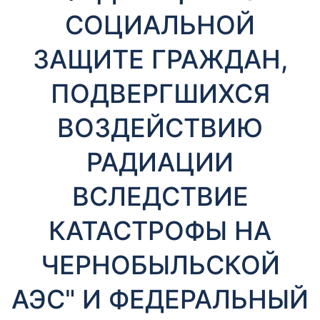
т
СОЦИАЛЬНОЙ
ы
ЗАЩИТЕ ГРАЖДАН,
ПОДВЕРГШИХСЯ
ВОЗДЕЙСТВИЮ
РАДИАЦИИ
Необходимые
Эти файлы cookie
ВСЛЕДСТВИЕ
необязательны.
Они необходимы
для
КАТАСТРОФЫ НА
функционирования
веб-сайта.
ЧЕРНОБЫЛЬСКОЙ
АЭС" И ФЕДЕРАЛЬНЫЙ