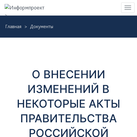
Навигация
Пер
>
нав
Skip
Главная
Документы
to
Д
main
content
о
к
О ВНЕСЕНИИ
у
ИЗМЕНЕНИЙ В
м
НЕКОТОРЫЕ АКТЫ
е
ПРАВИТЕЛЬСТВА
н
РОССИЙСКОЙ