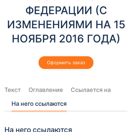
т
ФЕДЕРАЦИИ (С
ы
ИЗМЕНЕНИЯМИ НА 15
НОЯБРЯ 2016 ГОДА)
Оформить заказ
Необходимые
Эти файлы cookie
необязательны.
Они необходимы
Текст
для
Оглавление
Ссылается на
функционирования
веб-сайта.
На него ссылаются
На него ссылаются