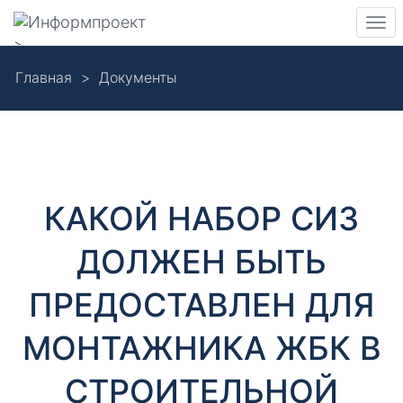
Навигация
Пер
>
нав
Skip
Главная
Документы
to
Д
main
content
о
к
КАКОЙ НАБОР СИЗ
у
ДОЛЖЕН БЫТЬ
м
ПРЕДОСТАВЛЕН ДЛЯ
е
МОНТАЖНИКА ЖБК В
н
СТРОИТЕЛЬНОЙ