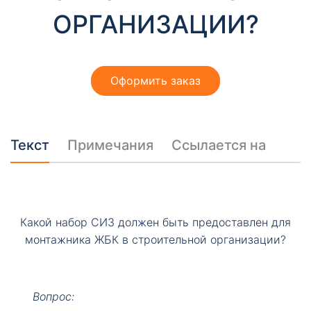
т
ОРГАНИЗАЦИИ?
ы
Оформить заказ
Текст
Примечания
Ссылается на
Необходимые
Эти файлы cookie
необязательны.
Они необходимы
для
Какой набор СИЗ должен быть предоставлен для
функционирования
монтажника ЖБК в строительной организации?
веб-сайта.
Вопрос: