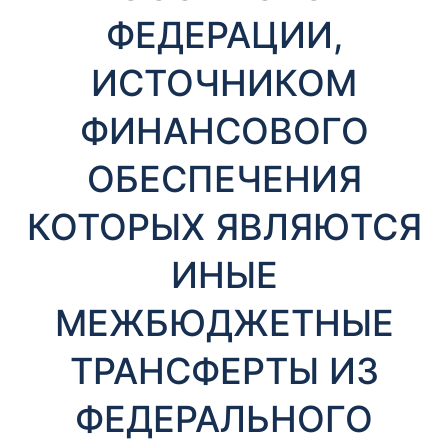
т
ФЕДЕРАЦИИ,
ы
ИСТОЧНИКОМ
ФИНАНСОВОГО
ОБЕСПЕЧЕНИЯ
КОТОРЫХ ЯВЛЯЮТСЯ
Необходимые
Эти файлы cookie
ИНЫЕ
необязательны.
Они необходимы
для
МЕЖБЮДЖЕТНЫЕ
функционирования
веб-сайта.
ТРАНСФЕРТЫ ИЗ
ФЕДЕРАЛЬНОГО