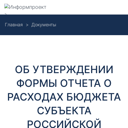
Навигация
>
Skip
Главная
Документы
to
Д
main
content
о
к
ОБ УТВЕРЖДЕНИИ
у
ФОРМЫ ОТЧЕТА О
м
РАСХОДАХ БЮДЖЕТА
е
СУБЪЕКТА
н
РОССИЙСКОЙ