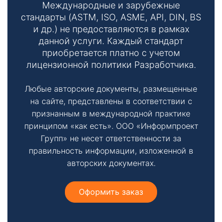
т
Международные и зарубежные
стандарты (ASTM, ISO, ASME, API, DIN, BS
ы
и др.) не предоставляются в рамках
данной услуги. Каждый стандарт
приобретается платно с учетом
лицензионной политики Разработчика.
Любые авторские документы, размещенные
на сайте, представлены в соответствии с
Необходимые
признанным в международной практике
Эти файлы cookie
принципом «как есть». ООО «Информпроект
необязательны.
Групп» не несет ответственности за
Они необходимы
правильность информации, изложенной в
для
функционирования
авторских документах.
веб-сайта.
Оформить заказ