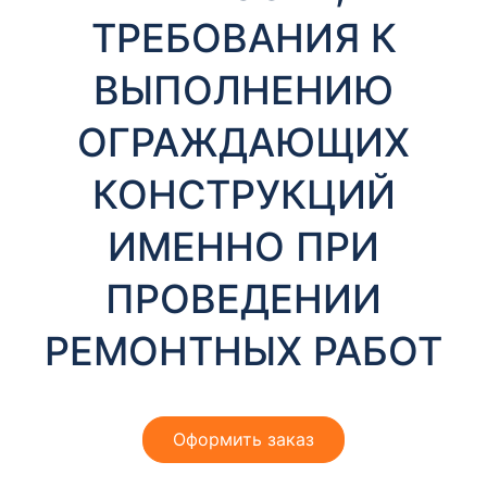
т
ТРЕБОВАНИЯ К
ы
ВЫПОЛНЕНИЮ
ОГРАЖДАЮЩИХ
КОНСТРУКЦИЙ
ИМЕННО ПРИ
Необходимые
Эти файлы cookie
ПРОВЕДЕНИИ
необязательны.
Они необходимы
для
РЕМОНТНЫХ РАБОТ
функционирования
веб-сайта.
Оформить заказ