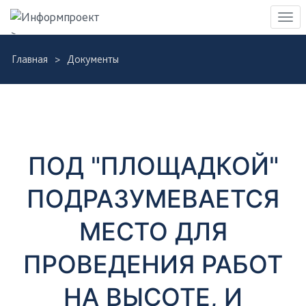
Навигация
Пер
>
нав
Skip
Главная
Документы
to
Д
main
content
о
к
ПОД "ПЛОЩАДКОЙ"
у
ПОДРАЗУМЕВАЕТСЯ
м
МЕСТО ДЛЯ
е
ПРОВЕДЕНИЯ РАБОТ
н
НА ВЫСОТЕ, И