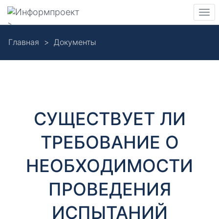
Навигация
Пер
>
нав
Skip
Главная
Документы
to
Д
main
content
о
к
СУЩЕСТВУЕТ ЛИ
у
ТРЕБОВАНИЕ О
м
НЕОБХОДИМОСТИ
е
ПРОВЕДЕНИЯ
н
ИСПЫТАНИЙ