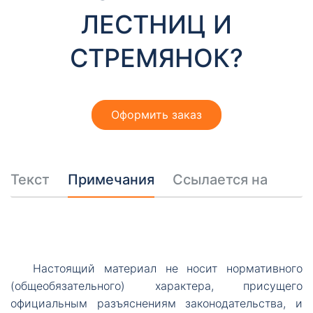
т
ЛЕСТНИЦ И
ы
СТРЕМЯНОК?
Оформить заказ
Необходимые
Эти файлы cookie
Текст
Примечания
Ссылается на
необязательны.
Они необходимы
для
функционирования
веб-сайта.
Настоящий
материал не носит нормативного
(общеобязательного) характера, присущего
официальным разъяснениям законодательства, и