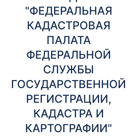
т
"ФЕДЕРАЛЬНАЯ
ы
КАДАСТРОВАЯ
ПАЛАТА
ФЕДЕРАЛЬНОЙ
СЛУЖБЫ
Необходимые
Эти файлы cookie
ГОСУДАРСТВЕННОЙ
необязательны.
Они необходимы
для
РЕГИСТРАЦИИ,
функционирования
веб-сайта.
КАДАСТРА И
КАРТОГРАФИИ"