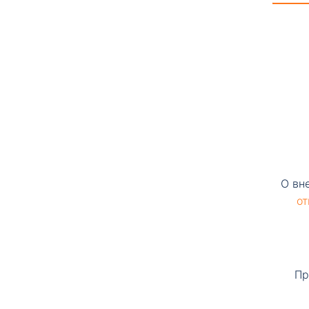
О вн
от
Пр