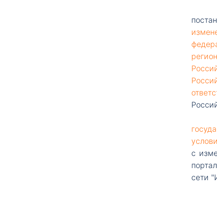
постан
измен
федер
регио
Росси
Росси
ответ
Россий
госуд
услов
с изм
порта
сети "