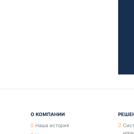
Подвал
О КОМПАНИИ
РЕШЕ
Наша история
Сист
норм