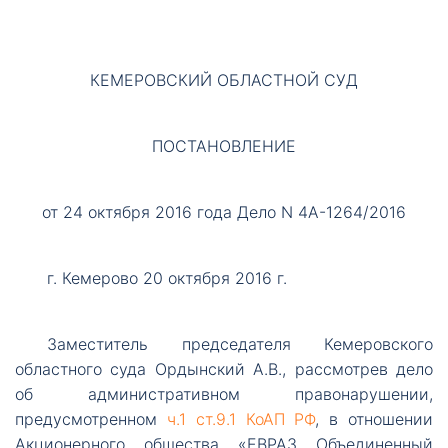
т
ы
КЕМЕРОВСКИЙ ОБЛАСТНОЙ СУД
ПОСТАНОВЛЕНИЕ
от 24 октября 2016 года Дело N 4А-1264/2016
Необходимые
Эти файлы cookie
необязательны.
г.
Кемерово 20 октября 2016 г.
Они необходимы
для
функционирования
Заместитель
председателя Кемеровского
веб-сайта.
областного суда Ордынский А.В., рассмотрев дело
об административном правонарушении,
предусмотренном
ч.1 ст.9.1 КоАП РФ
, в отношении
Акционерного общества «ЕВРАЗ Объединенный