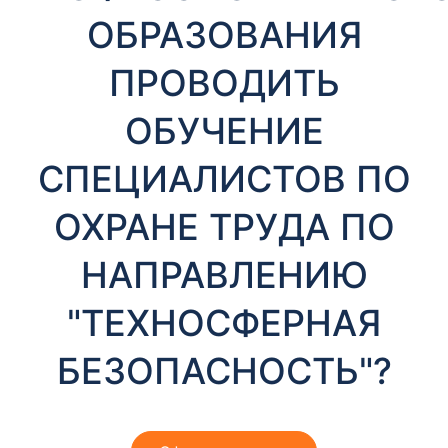
т
ОБРАЗОВАНИЯ
ы
ПРОВОДИТЬ
ОБУЧЕНИЕ
СПЕЦИАЛИСТОВ ПО
ОХРАНЕ ТРУДА ПО
Необходимые
Эти файлы cookie
НАПРАВЛЕНИЮ
необязательны.
Они необходимы
для
"ТЕХНОСФЕРНАЯ
функционирования
веб-сайта.
БЕЗОПАСНОСТЬ"?