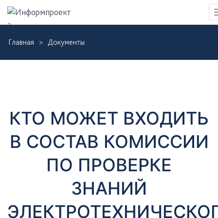
Навигация
>
Skip
Главная
Документы
to
Д
main
content
о
к
КТО МОЖЕТ ВХОДИТЬ
у
В СОСТАВ КОМИССИИ
м
ПО ПРОВЕРКЕ
е
ЗНАНИЙ
н
ЭЛЕКТРОТЕХНИЧЕСКО