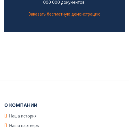
000 000 документов!
Заказать бесплатную демонстрацию
Боковая
панель
Подвал
О КОМПАНИИ
Наша история
Наши партнеры