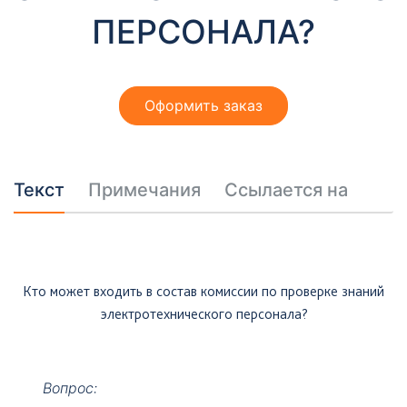
т
ПЕРСОНАЛА?
ы
Оформить заказ
Текст
Примечания
Ссылается на
Необходимые
Эти файлы cookie
необязательны.
Они необходимы
для
Кто может входить в состав комиссии по проверке знаний
функционирования
веб-сайта.
электротехнического персонала?
Вопрос: