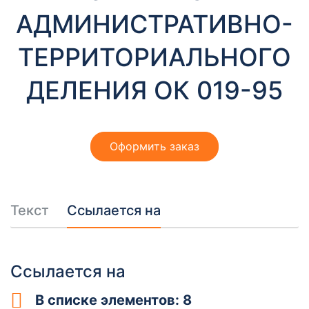
т
АДМИНИСТРАТИВНО-
ы
ТЕРРИТОРИАЛЬНОГО
ДЕЛЕНИЯ ОК 019-95
Оформить заказ
Необходимые
Эти файлы cookie
необязательны.
Они необходимы
Текст
Ссылается на
для
функционирования
веб-сайта.
Ссылается на
В списке элементов: 8