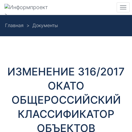
Навигация
Пер
>
нав
Skip
Главная
Документы
to
Д
main
content
о
к
ИЗМЕНЕНИЕ 316/2017
у
ОКАТО
м
ОБЩЕРОССИЙСКИЙ
е
КЛАССИФИКАТОР
н
ОБЪЕКТОВ