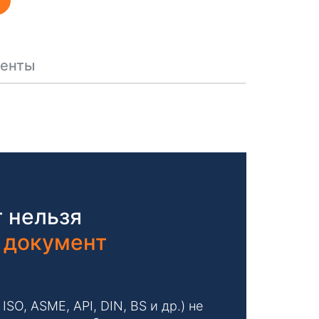
енты
 нельзя
 документ
O, ASME, API, DIN, BS и др.) не