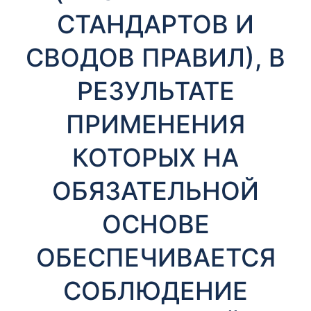
т
СТАНДАРТОВ И
ы
СВОДОВ ПРАВИЛ), В
РЕЗУЛЬТАТЕ
ПРИМЕНЕНИЯ
КОТОРЫХ НА
Необходимые
Эти файлы cookie
ОБЯЗАТЕЛЬНОЙ
необязательны.
Они необходимы
для
ОСНОВЕ
функционирования
веб-сайта.
ОБЕСПЕЧИВАЕТСЯ
СОБЛЮДЕНИЕ