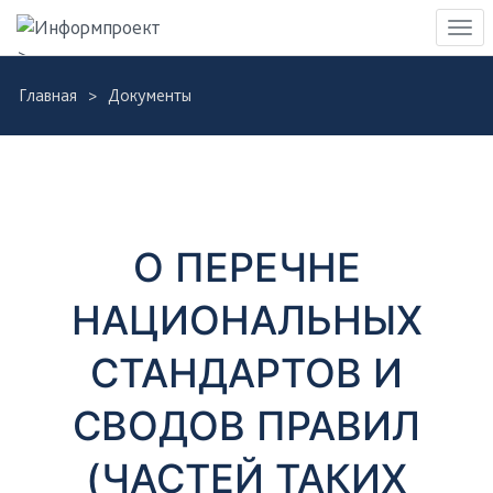
Навигация
Пер
>
нав
Skip
Главная
Документы
to
Д
main
content
о
к
О ПЕРЕЧНЕ
у
НАЦИОНАЛЬНЫХ
м
СТАНДАРТОВ И
е
СВОДОВ ПРАВИЛ
н
(ЧАСТЕЙ ТАКИХ