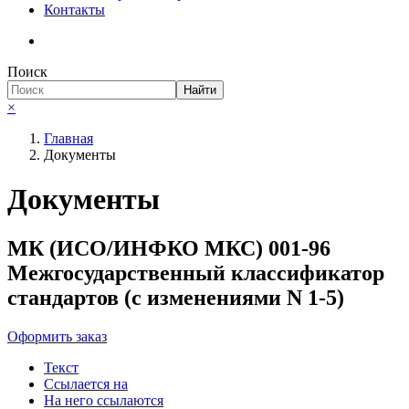
Контакты
Поиск
Необходимые
Найти
Эти файлы cookie
×
необязательны.
Они необходимы
Главная
для
Документы
функционирования
веб-сайта.
Документы
МК (ИСО/ИНФКО МКС) 001-96
Межгосударственный классификатор
стандартов (с изменениями N 1-5)
Оформить заказ
Текст
Ссылается на
На него ссылаются