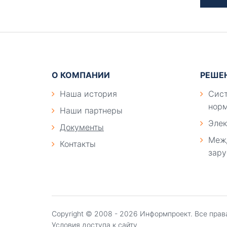
Подвал
О КОМПАНИИ
РЕШЕ
Наша история
Сист
норм
Наши партнеры
Элек
Документы
Меж
Контакты
зару
Copyright ©
2008 - 2026
Информпроект
. Все пра
Условия доступа к сайту