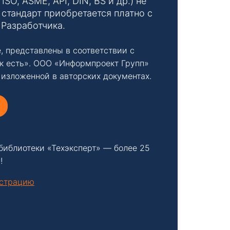
O, ASME, API, DIN, BS и др.) не
стандарт приобретается платно с
 Разработчика.
, представлены в соответствии с
к есть». ООО «Информпроект Групп»
 изложенной в авторских документах.
библиотеки «Техэксперт» — более 25
!
нстрацию