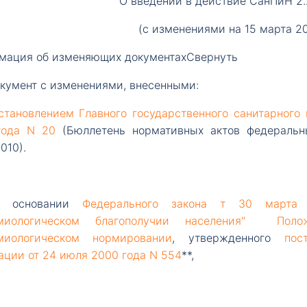
О введении в действие СанПиН 2.2.
(с изменениями на 15 марта 
мация об изменяющих документах
Свернуть
кумент
с изменениями, внесенными:
становлением
Главного государственного санитарного
года N 20
(Бюллетень нормативных актов федеральны
010).
основании
Федерального закона т 30 марта
миологическом благополучии населения"
Поло
миологическом нормировании
, утвержденного
пос
ции от 24 июля 2000 года N 554
**,