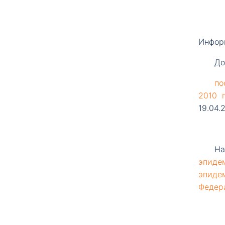
Инфор
До
по
2010 
19.04.2
На
эпиде
эпиде
Федера