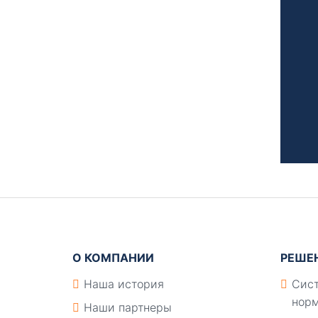
Подвал
О КОМПАНИИ
РЕШЕ
Наша история
Сист
норм
Наши партнеры