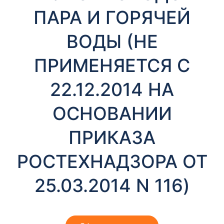
т
ПАРА И ГОРЯЧЕЙ
ы
ВОДЫ (НЕ
ПРИМЕНЯЕТСЯ С
22.12.2014 НА
ОСНОВАНИИ
Необходимые
Эти файлы cookie
ПРИКАЗА
необязательны.
Они необходимы
для
РОСТЕХНАДЗОРА ОТ
функционирования
веб-сайта.
25.03.2014 N 116)