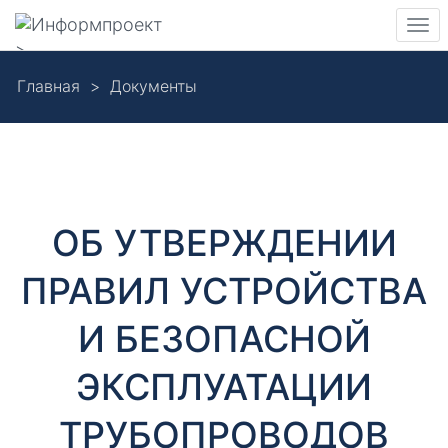
Навигация
Пер
>
нав
Skip
Главная
Документы
to
Д
main
content
о
к
ОБ УТВЕРЖДЕНИИ
у
ПРАВИЛ УСТРОЙСТВА
м
И БЕЗОПАСНОЙ
е
ЭКСПЛУАТАЦИИ
н
ТРУБОПРОВОДОВ