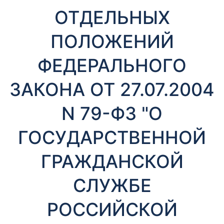
т
ОТДЕЛЬНЫХ
ы
ПОЛОЖЕНИЙ
ФЕДЕРАЛЬНОГО
ЗАКОНА ОТ 27.07.2004
N 79-ФЗ "О
Необходимые
Эти файлы cookie
ГОСУДАРСТВЕННОЙ
необязательны.
Они необходимы
для
ГРАЖДАНСКОЙ
функционирования
веб-сайта.
СЛУЖБЕ
РОССИЙСКОЙ