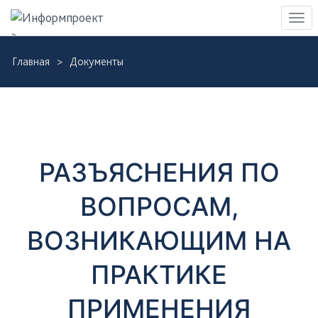
Навигация
Пер
>
нав
Skip
Главная
Документы
to
Д
main
content
о
к
РАЗЪЯСНЕНИЯ ПО
у
ВОПРОСАМ,
м
ВОЗНИКАЮЩИМ НА
е
ПРАКТИКЕ
н
ПРИМЕНЕНИЯ