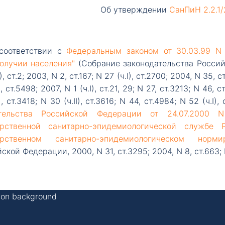
Об утверждении
СанПиН 2.2.1/2
соответствии с
Федеральным законом от 30.03.99 N
олучии населения"
(Собрание законодательства Российс
I), ст.2; 2003, N 2, ст.167; N 27 (ч.I), ст.2700; 2004, N 35, 
), ст.5498; 2007, N 1 (ч.I), ст.21, 29; N 27, ст.3213; N 46,
), ст.3418; N 30 (ч.II), ст.3616; N 44, ст.4984; N 52 (ч.I),
тельства Российской Федерации от 24.07.2000
арственной санитарно-эпидемиологической служб
арственном санитарно-эпидемиологическом нормир
ской Федерации, 2000, N 31, ст.3295; 2004, N 8, ст.663; N