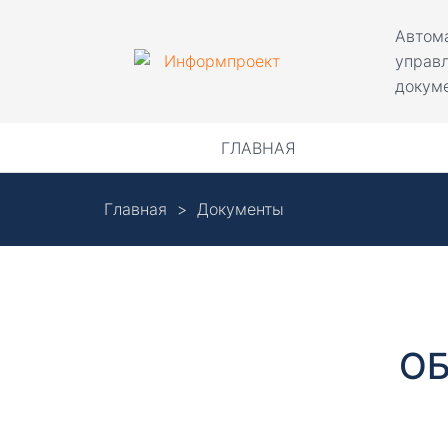
Skip
Автом
to
управ
main
докум
content
Навигация
ГЛАВНАЯ
Главная
Документы
Д
о
к
Боковая
ОБ
панель
у