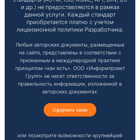
т
и др.) не предоставляются в рамках
данной услуги. Каждый стандарт
ы
приобретается платно с учетом
лицензионной политики Разработчика.
Любые авторские документы, размещенные
на сайте, представлены в соответствии с
признанным в международной практике
принципом «как есть». ООО «Информпроект
Необходимые
Групп» не несет ответственности за
Эти файлы cookie
необязательны.
правильность информации, изложенной в
Они необходимы
авторских документах.
для
функционирования
веб-сайта.
Оформить заказ
или посмотрите возможности крупнейшей