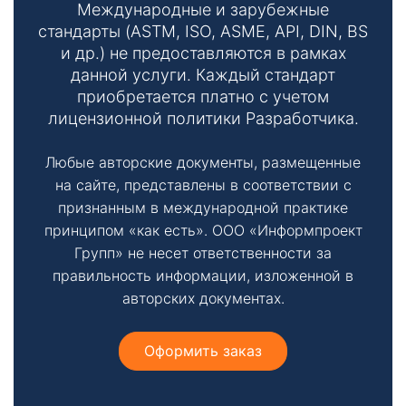
т
Международные и зарубежные
стандарты (ASTM, ISO, ASME, API, DIN, BS
ы
и др.) не предоставляются в рамках
данной услуги. Каждый стандарт
приобретается платно с учетом
лицензионной политики Разработчика.
Любые авторские документы, размещенные
на сайте, представлены в соответствии с
Необходимые
признанным в международной практике
Эти файлы cookie
принципом «как есть». ООО «Информпроект
необязательны.
Групп» не несет ответственности за
Они необходимы
правильность информации, изложенной в
для
функционирования
авторских документах.
веб-сайта.
Оформить заказ