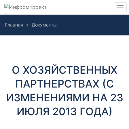
Навигация
Пер
>
нав
Skip
Главная
Документы
to
Д
main
content
о
к
О ХОЗЯЙСТВЕННЫХ
у
ПАРТНЕРСТВАХ (С
м
ИЗМЕНЕНИЯМИ НА 23
е
ИЮЛЯ 2013 ГОДА)
н