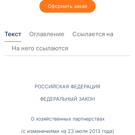
т
Оформить заказ
ы
Текст
Оглавление
Ссылается на
На него ссылаются
Необходимые
Эти файлы cookie
необязательны.
РОССИЙСКАЯ ФЕДЕРАЦИЯ
Они необходимы
для
функционирования
ФЕДЕРАЛЬНЫЙ ЗАКОН
веб-сайта.
О хозяйственных партнерствах
(с изменениями на 23 июля 2013 года)