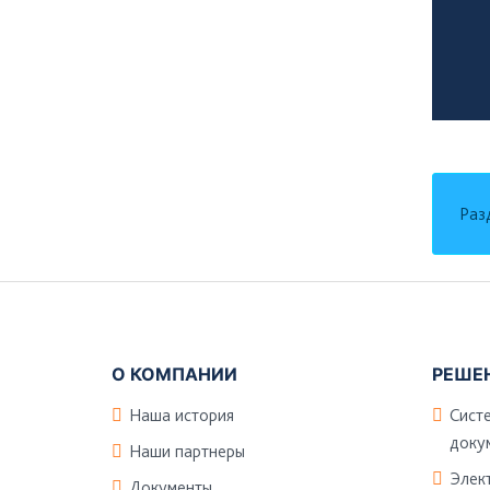
Раз
Подвал
О КОМПАНИИ
РЕШЕ
Наша история
Сист
доку
Наши партнеры
Элек
Документы