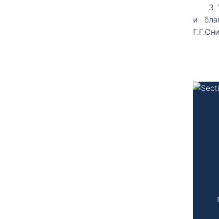
3.
и бла
Г.Г.Он