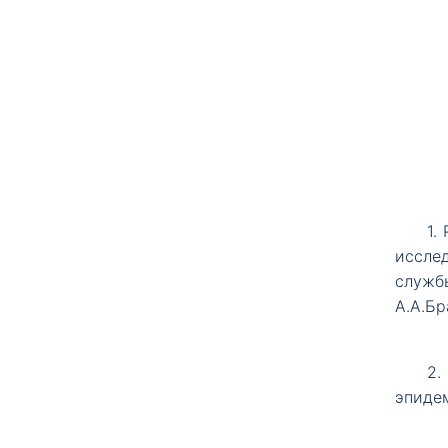
1.
иссле
служб
А.А.Бр
2.
эпидем