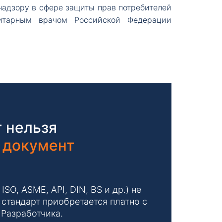
дзору в сфере защиты прав потребителей
нитарным врачом Российской Федерации
 нельзя
 документ
O, ASME, API, DIN, BS и др.) не
стандарт приобретается платно с
 Разработчика.