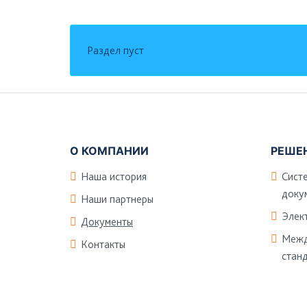
Раздел пуст
Подвал
О КОМПАНИИ
РЕШЕ
Наша история
Сист
доку
Наши партнеры
Элек
Документы
Межд
Контакты
стан