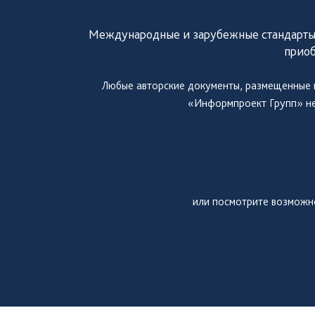
е
Международные и зарубежные стандарты (A
н
приоб
т
Любые авторские документы, размещенные н
«Информпроект Групп» не 
ы
Необходимые
Эти файлы cookie
необязательны.
Они необходимы
или посмотрите возможн
для
функционирования
веб-сайта.