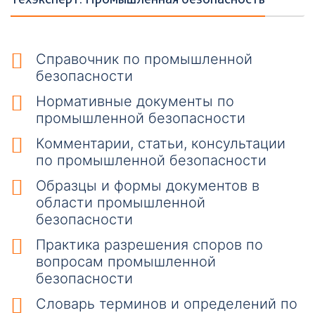
т
ы
Справочник по промышленной
безопасности
Нормативные документы по
промышленной безопасности
Комментарии, статьи, консультации
Необходимые
по промышленной безопасности
Эти файлы cookie
Образцы и формы документов в
необязательны.
области промышленной
Они необходимы
для
безопасности
функционирования
Практика разрешения споров по
веб-сайта.
вопросам промышленной
безопасности
Словарь терминов и определений по