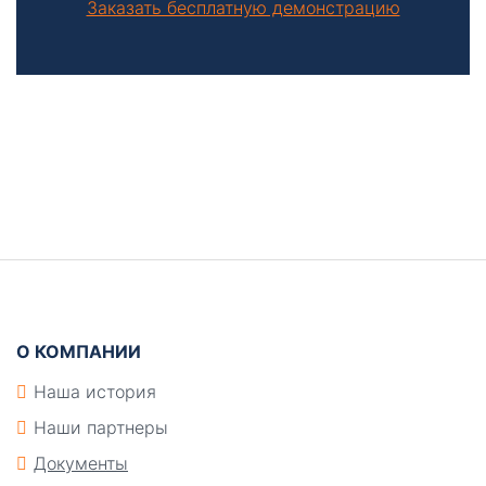
Заказать бесплатную демонстрацию
Боковая
панель
Подвал
О КОМПАНИИ
Наша история
Наши партнеры
Документы