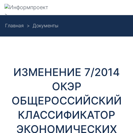
Навигация
>
Skip
Главная
Документы
to
Д
main
content
о
к
ИЗМЕНЕНИЕ 7/2014
у
ОКЭР
м
ОБЩЕРОССИЙСКИЙ
е
КЛАССИФИКАТОР
н
ЭКОНОМИЧЕСКИХ