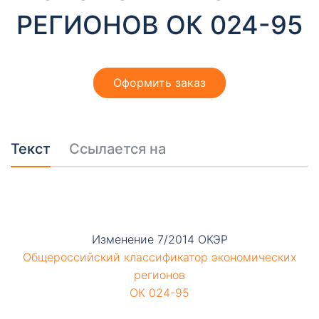
т
РЕГИОНОВ ОК 024-95
ы
Оформить заказ
Текст
Ссылается на
Необходимые
Эти файлы cookie
необязательны.
Они необходимы
для
функционирования
Изменение 7/2014 ОКЭР
веб-сайта.
Общероссийский классификатор экономических
регионов
ОК 024-95