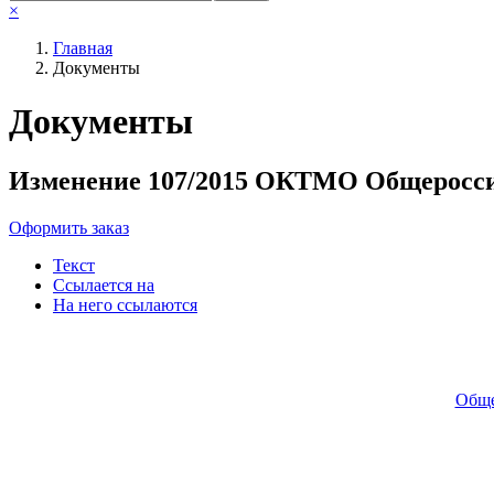
×
Главная
Документы
Необходимые
Документы
Эти файлы cookie
необязательны.
Они необходимы
Изменение 107/2015 ОКТМО Общеросси
для
функционирования
веб-сайта.
Оформить заказ
Текст
Ссылается на
На него ссылаются
Обще