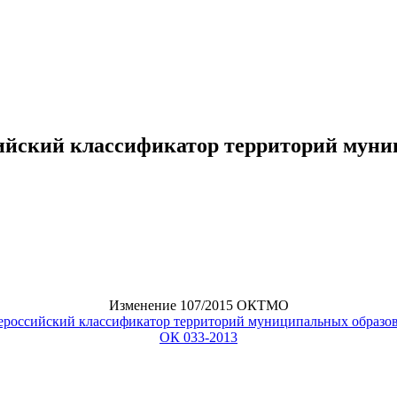
йский классификатор территорий муниц
Изменение 107/2015 ОКТМО
российский классификатор территорий муниципальных образо
ОК 033-2013