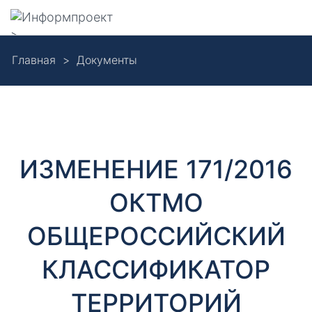
Навигация
>
Skip
Главная
Документы
to
Д
main
content
о
к
ИЗМЕНЕНИЕ 171/2016
у
ОКТМО
м
ОБЩЕРОССИЙСКИЙ
е
КЛАССИФИКАТОР
н
ТЕРРИТОРИЙ