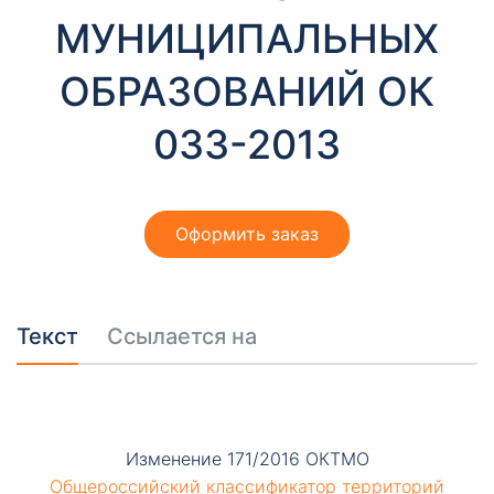
т
МУНИЦИПАЛЬНЫХ
ы
ОБРАЗОВАНИЙ ОК
033-2013
Оформить заказ
Необходимые
Эти файлы cookie
необязательны.
Они необходимы
Текст
Ссылается на
для
функционирования
веб-сайта.
Изменение 171/2016 ОКТМО
Общероссийский классификатор территорий