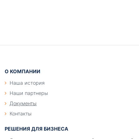
т
ы
Боковая
панель
Подвал
Необходимые
О КОМПАНИИ
Эти файлы cookie
Наша история
необязательны.
Они необходимы
Наши партнеры
для
функционирования
Документы
веб-сайта.
Контакты
РЕШЕНИЯ ДЛЯ БИЗНЕСА