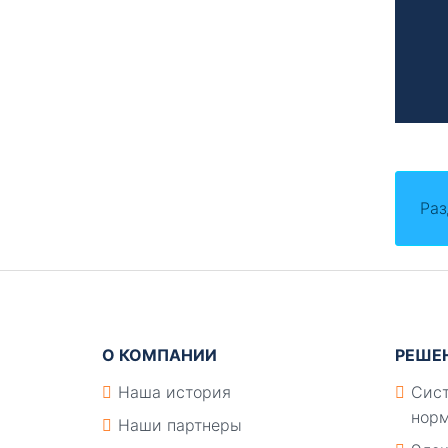
Раз
Подвал
О КОМПАНИИ
РЕШЕ
Наша история
Сист
норм
Наши партнеры