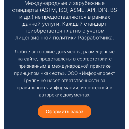
т
Международные и зарубежные
стандарты (ASTM, ISO, ASME, API, DIN, BS
ы
и др.) не предоставляются в рамках
данной услуги. Каждый стандарт
приобретается платно с учетом
лицензионной политики Разработчика.
Любые авторские документы, размещенные
на сайте, представлены в соответствии с
Необходимые
признанным в международной практике
Эти файлы cookie
принципом «как есть». ООО «Информпроект
необязательны.
Групп» не несет ответственности за
Они необходимы
правильность информации, изложенной в
для
функционирования
авторских документах.
веб-сайта.
Оформить заказ