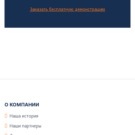
Заказать бесплатную демонстрацию
Боковая
панель
Подвал
О КОМПАНИИ
Наша история
Наши партнеры