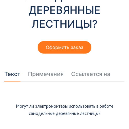
т
ДЕРЕВЯННЫЕ
ы
ЛЕСТНИЦЫ?
Оформить заказ
Необходимые
Эти файлы cookie
Текст
Примечания
Ссылается на
необязательны.
Они необходимы
для
функционирования
веб-сайта.
Могут ли электромонтеры использовать в работе
самодельные деревянные лестницы?