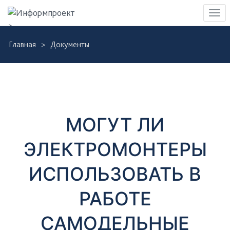
Навигация
Пер
>
нав
Skip
Главная
Документы
to
Д
main
content
о
к
МОГУТ ЛИ
у
ЭЛЕКТРОМОНТЕРЫ
м
ИСПОЛЬЗОВАТЬ В
е
РАБОТЕ
н
САМОДЕЛЬНЫЕ