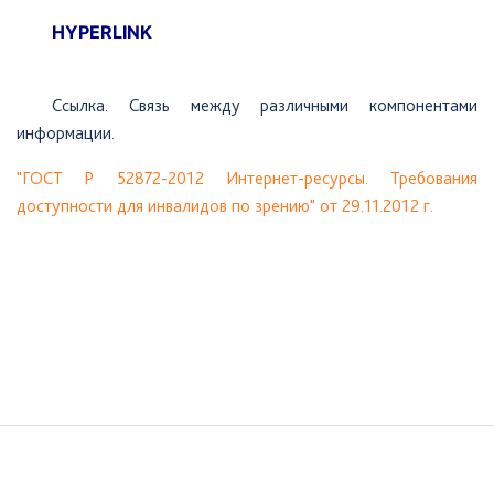
т
HYPERLINK
ы
Ссылка.
Связь между различными компонентами
информации.
"ГОСТ Р 52872-2012 Интернет-ресурсы. Требования
доступности для инвалидов по зрению" от 29.11.2012 г.
Необходимые
Эти файлы cookie
необязательны.
Они необходимы
для
Боковая
функционирования
веб-сайта.
панель
Подвал