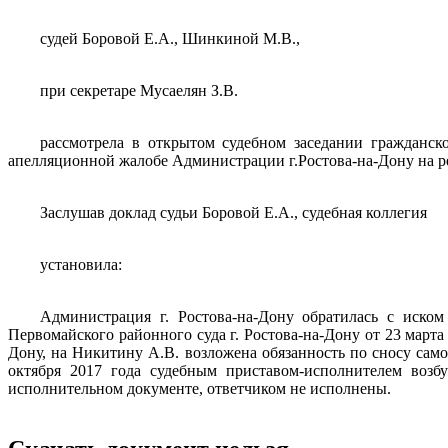
судей Боровой Е.А., Шинкиной М.В.,
при секретаре Мусаелян З.В.
рассмотрела в открытом судебном заседании гражданск
апелляционной жалобе Администрации г.Ростова-на-Дону на реш
Заслушав доклад судьи Боровой Е.А., судебная коллегия
установила:
Администрация г. Ростова-на-Дону обратилась с иском
Первомайского районного суда г. Ростова-на-Дону от 23 марта
Дону, на Никитину А.В. возложена обязанность по сносу са
октября 2017 года судебным приставом-исполнителем возбу
исполнительном документе, ответчиком не исполнены.