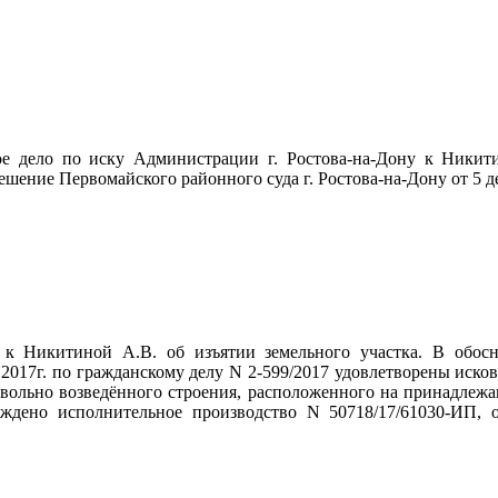
ое дело по иску Администрации г. Ростова-на-Дону к Никит
ение Первомайского районного суда г. Ростова-на-Дону от 5 де
 к Никитиной А.В. об изъятии земельного участка. В обосн
 2017г. по гражданскому делу N 2-599/2017 удовлетворены иско
мовольно возведённого строения, расположенного на принадле
ждено исполнительное производство N 50718/17/61030-ИП, о