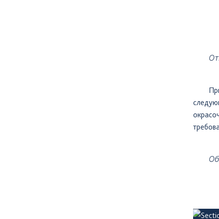
От
Пр
следую
окрасо
требова
Об