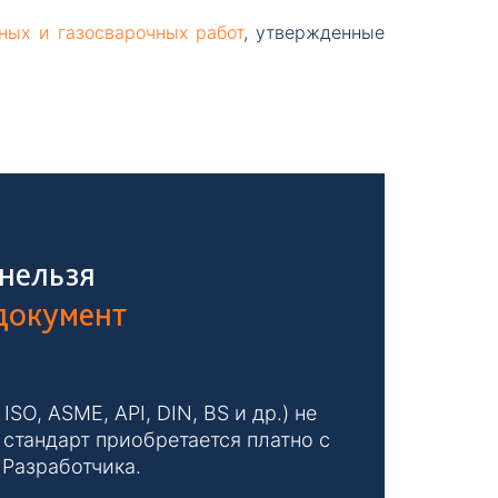
ных и газосварочных работ
, утвержденные
 нельзя
 документ
O, ASME, API, DIN, BS и др.) не
стандарт приобретается платно с
 Разработчика.