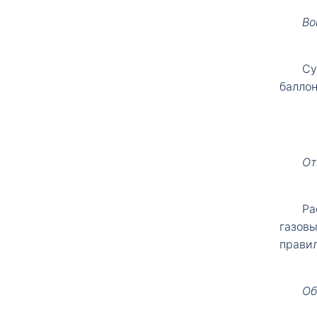
Во
Су
баллон
От
Ра
газовы
правил
Об