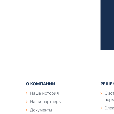
Подвал
О КОМПАНИИ
РЕШЕ
Наша история
Сист
норм
Наши партнеры
Элек
Документы