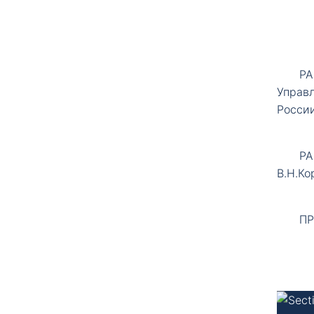
РА
Управ
России
РА
В.Н.Ко
ПР