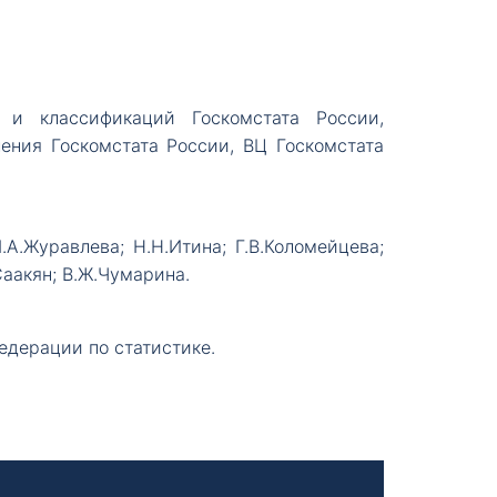
в и классификаций Госкомстата России,
ения Госкомстата России, ВЦ Госкомстата
И.А.Журавлева; Н.Н.Итина; Г.В.Коломейцева;
.Саакян; В.Ж.Чумарина.
дерации по статистике.