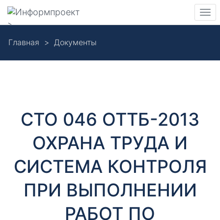
Навигация
Пер
>
нав
Skip
Главная
Документы
to
Д
main
content
о
к
СТО 046 ОТТБ-2013
у
ОХРАНА ТРУДА И
м
СИСТЕМА КОНТРОЛЯ
е
ПРИ ВЫПОЛНЕНИИ
н
РАБОТ ПО