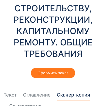
т
СТРОИТЕЛЬСТВУ,
ы
РЕКОНСТРУКЦИИ,
КАПИТАЛЬНОМУ
РЕМОНТУ. ОБЩИЕ
ТРЕБОВАНИЯ
Необходимые
Эти файлы cookie
необязательны.
Они необходимы
для
Оформить заказ
функционирования
веб-сайта.
Текст
Оглавление
Сканер-копия