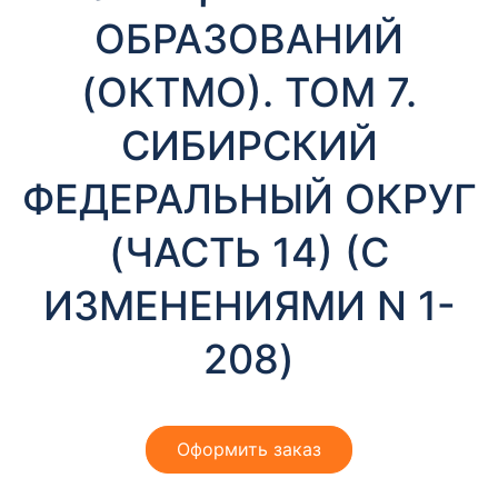
т
ОБРАЗОВАНИЙ
ы
(ОКТМО). ТОМ 7.
СИБИРСКИЙ
ФЕДЕРАЛЬНЫЙ ОКРУГ
(ЧАСТЬ 14) (С
Необходимые
Эти файлы cookie
ИЗМЕНЕНИЯМИ N 1-
необязательны.
Они необходимы
для
208)
функционирования
веб-сайта.
Оформить заказ