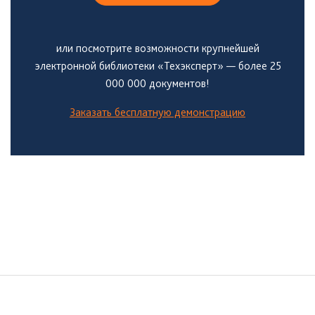
или посмотрите возможности крупнейшей
электронной библиотеки «Техэксперт» — более 25
000 000 документов!
Заказать бесплатную демонстрацию
Боковая
панель
Подвал