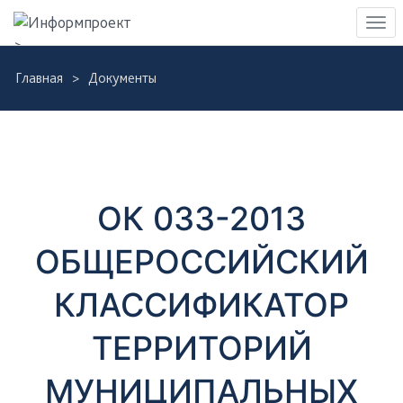
Навигация
Пер
>
нав
Skip
Главная
Документы
to
Д
main
content
о
к
ОК 033-2013
у
ОБЩЕРОССИЙСКИЙ
м
КЛАССИФИКАТОР
е
ТЕРРИТОРИЙ
н
МУНИЦИПАЛЬНЫХ