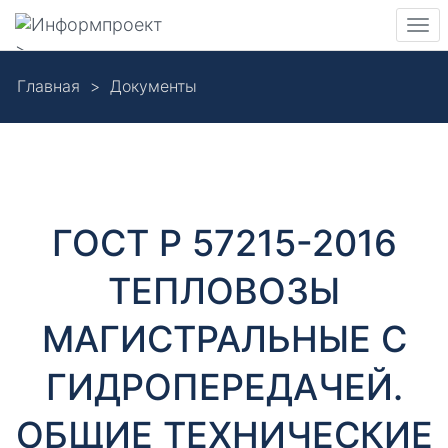
Навигация
Пер
>
нав
Skip
Главная
Документы
to
Д
main
content
о
к
ГОСТ Р 57215-2016
у
ТЕПЛОВОЗЫ
м
МАГИСТРАЛЬНЫЕ С
е
ГИДРОПЕРЕДАЧЕЙ.
н
ОБЩИЕ ТЕХНИЧЕСКИЕ