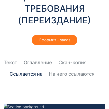
т
ТРЕБОВАНИЯ
ы
(ПЕРЕИЗДАНИЕ)
Оформить заказ
Необходимые
Эти файлы cookie
Текст
Оглавление
Скан-копия
необязательны.
Они необходимы
Ссылается на
На него ссылаются
для
функционирования
веб-сайта.