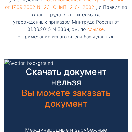
от 17.09.2002 N 123
(
СНиП 12-04-2002
), и Правил по
охране труда в строительстве,
утвержденных приказом Минтруда России от
01.06.2015 N 336н, см. по
ссылке
.
- Примечание изготовителя базы данных.
Скачать документ
нельзя
Вы можете заказать
документ
Международные и зарубежные