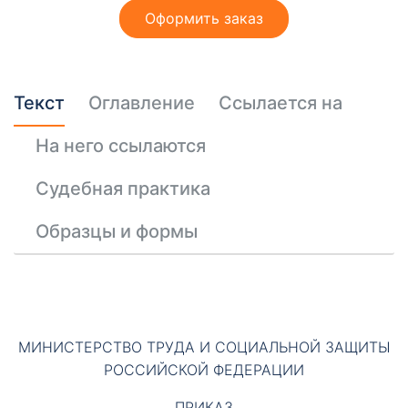
т
Оформить заказ
ы
Текст
Оглавление
Ссылается на
На него ссылаются
Судебная практика
Необходимые
Эти файлы cookie
Образцы и формы
необязательны.
Они необходимы
для
функционирования
веб-сайта.
МИНИСТЕРСТВО ТРУДА И СОЦИАЛЬНОЙ ЗАЩИТЫ
РОССИЙСКОЙ ФЕДЕРАЦИИ
ПРИКАЗ