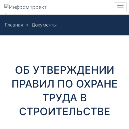
Навигация
Пер
>
нав
Skip
Главная
Документы
to
Д
main
content
о
к
ОБ УТВЕРЖДЕНИИ
у
ПРАВИЛ ПО ОХРАНЕ
м
ТРУДА В
е
СТРОИТЕЛЬСТВЕ
н