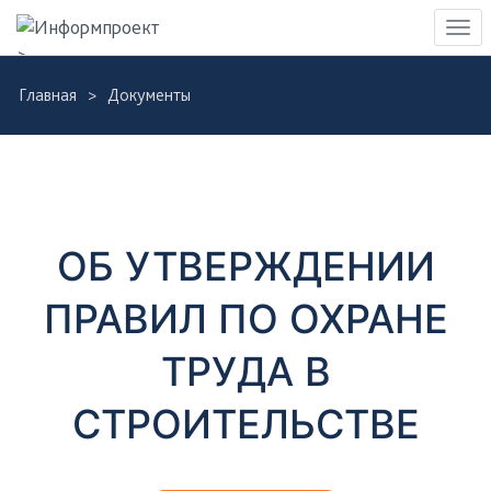
Навигация
Пер
>
нав
Skip
Главная
Документы
to
Д
main
content
о
к
ОБ УТВЕРЖДЕНИИ
у
ПРАВИЛ ПО ОХРАНЕ
м
ТРУДА В
е
СТРОИТЕЛЬСТВЕ
н