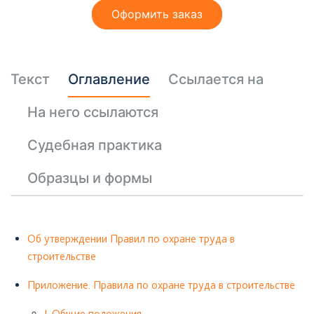
т
Оформить заказ
ы
Текст
Оглавление
Ссылается на
На него ссылаются
Судебная практика
Необходимые
Эти файлы cookie
Образцы и формы
необязательны.
Они необходимы
для
функционирования
веб-сайта.
Об утверждении Правил по охране труда в
строительстве
Приложение. Правила по охране труда в строительстве
I. Общие положения